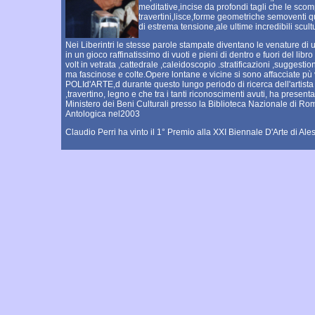
meditative,incise da profondi tagli che le sc
travertini,lisce,forme geometriche semoventi qu
di estrema tensione,ale ultime incredibili scul
Nei Liberintri le stesse parole stampate diventano le venature di
in un gioco raffinatissimo di vuoti e pieni di dentro e fuori del libr
volt in vetrata ,cattedrale ,caleidoscopio .stratificazioni ,suggestioni
ma fascinose e colte.Opere lontane e vicine si sono affacciate pù v
POLId'ARTE,d durante questo lungo periodo di ricerca dell'artist
,travertino, legno e che tra i tanti riconoscimenti avuti, ha presenta
Ministero dei Beni Culturali presso la Biblioteca Nazionale di R
Antologica nel2003
Claudio Perri ha vinto il 1° Premio alla XXI Biennale D'Arte di Ale