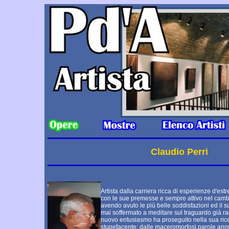
Claudio Perri
Artista dalla carriera ricca di esperienze d'es
con le sue premesse e sempre attivo nel camb
avendo avuto le più belle soddisfazioni ed il 
mai soffermato a meditare sul traguardo già 
nuovo entusiasmo ha proseguito nella sua ri
stupefacente: dalle maceromorfosi,parole annul