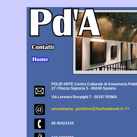
POLID'ARTE Centro Culturale di Annamaria Polid
27 / Piazza Signoria 5 - 06049 Spoleto
Via Lorenzo Respighi 7 - 00197 ROMA
annamaria_polidori@fastwebnet.it >>
06 45424334