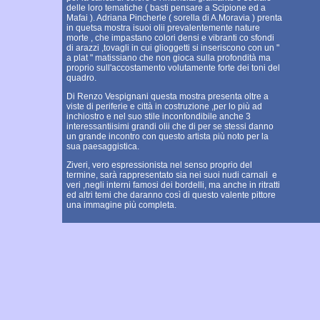
delle loro tematiche ( basti pensare a Scipione ed a
Mafai ). Adriana Pincherle ( sorella di A.Moravia ) prenta
in quetsa mostra isuoi olii prevalentemente nature
morte , che impastano colori densi e vibranti co sfondi
di arazzi ,tovagli in cui glioggetti si inseriscono con un "
a plat " matissiano che non gioca sulla profondità ma
proprio sull'accostamento volutamente forte dei toni del
quadro.
Di Renzo Vespignani questa mostra presenta oltre a
viste di periferie e città in costruzione ,per lo più ad
inchiostro e nel suo stile inconfondibile anche 3
interessantiisimi grandi olii che di per se stessi danno
un grande incontro con questo artista più noto per la
sua paesaggistica.
Ziveri, vero espressionista nel senso proprio del
termine, sarà rappresentato sia nei suoi nudi carnali e
veri ,negli interni famosi dei bordelli, ma anche in ritratti
ed altri temi che daranno così di questo valente pittore
una immagine più completa.