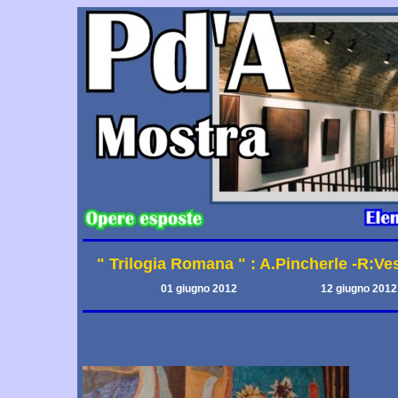
" Trilogia Romana " : A.Pincherle -R:Ve
01 giugno 2012
12 giugno 2012