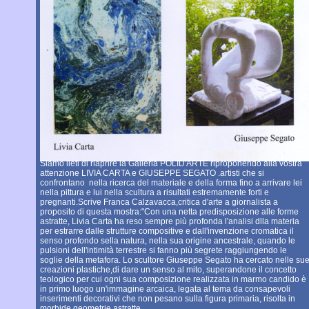
Siamo lieti di riaprire la Galleria POLID'ARTE riproponendo alla vostra
attenzione LIVIA CARTA e GIUSEPPE SEGATO .artisti che si
confrontano nella ricerca del materiale e della forma fino a arrivare lei
nella pittura e lui nella scultura a risultati estremamente forti e
pregnanti.Scrive Franca Calzavacca,critica d'arte a giornalista a
proposito di questa mostra:"Con una netta predisposizione alle forme
astratte, Livia Carta ha reso sempre più profonda l'analisi dlla materia
per estrarre dalle strutture compositive e dall'invenzione cromatica il
senso profondo sella natura, nella sua origine ancestrale, quando le
pulsioni dell'intimità terrestre si fanno più segrete raggiungendo le
soglie della metafora. Lo scultore Giuseppe Segato ha cercato nelle su
creazioni plastiche,di dare un senso al mito, superandone il concetto
teologico per cui ogni sua composizione realizzata in marmo candido è
in primo luogo un'immagine arcaica, legata al tema da consapevoli
inserimenti decorativi che non pesano sulla figura primaria, risolta in
morbide geometrie astratte.