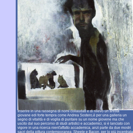
Inserire in una rassegna di nomi collaudati e di rilievo un artista
giovane edi forte tempra come Andrea Sostero,è per una galleria un
segno di vitalità e di voglia di puntare su un nome giovene ma che
uscito dal suo percorso di studi artistici e accademici, si è lanciato con
vigore in una ricerca nient'affatto accademica, anzi parte da due mostri
sacri della pittura contemporanea :Sheele e Bacon, per lo più incentrata