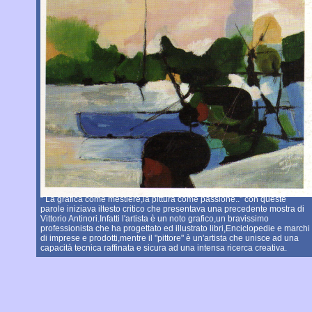
" La grafica come mestiere,la pittura come passione.." con queste
parole iniziava iltesto critico che presentava una precedente mostra di
Vittorio Antinori.Infatti l'artista è un noto grafico,un bravissimo
professionista che ha progettato ed illustrato libri,Enciclopedie e marchi
di imprese e prodotti,mentre il "pittore" è un'artista che unisce ad una
capacità tecnica raffinata e sicura ad una intensa ricerca creativa.