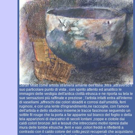
Sarah Miatt come artista straniera amante dell'Italia ,filtra ,attraverso il
suo particolare punto di vista , con spirito attento ed analitico le
immagini delle vestigia dell'antica civiltà etrusca e ne riporta su tela le
sue sensazioni più raffinate e preziose ; l'artista infatti entra all'interno
di vasellami ,affreschi dai colori sbiaditi e corrosi dall'umidità, ferri
ruginosi, e con una lente d'ingrandimento,ne raccoglie, con l'amore
dell'artista e dello studioso insieme,le tracce fascinose seguendo un
sottile fil rouge che la porta a far apparire sul bianco del foglio o della
tela apparizioni di danzatrici di secoli lontani ,coppe e ciotole dai
caldi colori bronzei ,teli e tessuti che intrecciano motivi ripresi dalle
mura delle tombe etrusche ,ferri e vasi ,colori freddi e riflettenti a
contrasto con il caldo colore del cotto,pezzi recuperati che acquistano