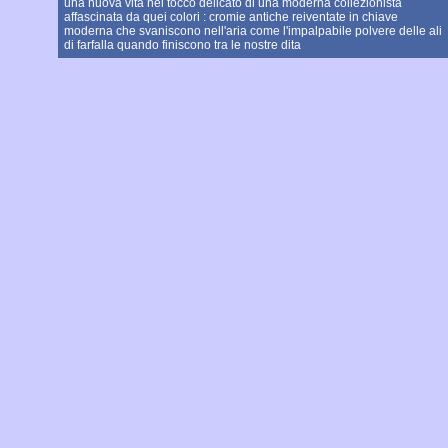
una nuova vita nel tocco delicato di una moderna collezionista
affascinata da quei colori : cromie antiche reiventate in chiave
moderna che svaniscono nell'aria come l'impalpabile polvere delle ali
di farfalla quando finiscono tra le nostre dita